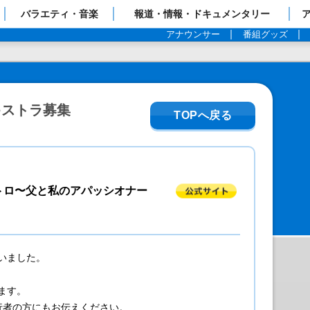
ップページ
バラエティ・音楽
報道・情報・ドキュメンタリー
アナウンサー
番組グッズ
キストラ募集
TOPへ戻る
トロ〜父と私のアパッシオナー
いました。
ます。
行者の方にもお伝えください。