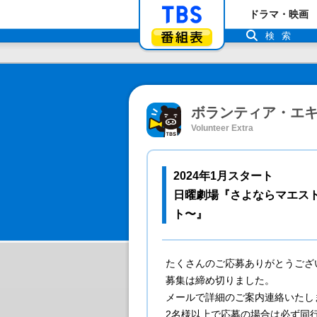
「TBSテレビ」ト
ドラマ・映画
番組表
検索
ボランティア・エ
2024年1月スタート
日曜劇場『さよならマエス
ト〜』
たくさんのご応募ありがとうござ
募集は締め切りました。
メールで詳細のご案内連絡いたし
2名様以上で応募の場合は必ず同