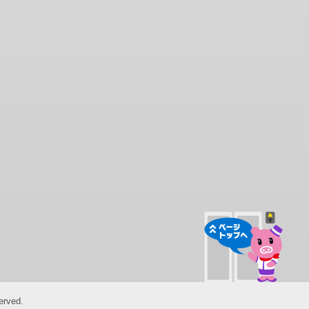
ペー
erved.