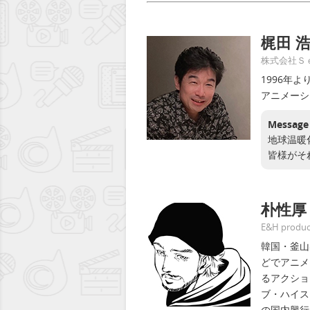
梶田 
株式会社Ｓ
1996年
アニメーシ
Message
地球温暖
皆様がそ
朴性厚
E&H pro
韓国・釜山
どでアニメ
るアクション
ブ・ハイス
の国内興行