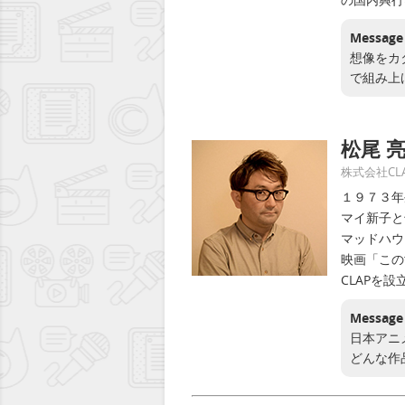
Message
想像をカ
で組み上
松尾 
株式会社C
１９７３年
マイ新子と
マッドハウ
映画「この
CLAPを
Message
日本アニ
どんな作