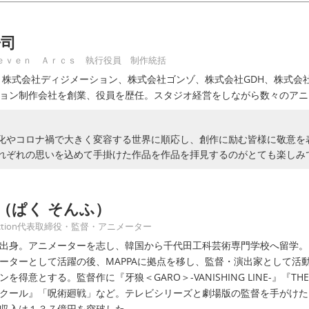
浩司
ｅｖｅｎ Ａｒｃｓ 執行役員 制作統括
より株式会社ディジメーション、株式会社ゴンゾ、株式会社GDH、株式
ョン制作会社を創業、役員を歴任。スタジオ経営をしながら数々のアニ
化やコロナ禍で大きく変容する世界に順応し、創作に励む皆様に敬意を
れぞれの思いを込めて手掛けた作品を作品を拝見するのがとても楽しみ
（ぱく そんふ）
duction代表取締役・監督・アニメーター
出身。アニメーターを志し、韓国から千代田工科芸術専門学校へ留学。ス
ーターとして活躍の後、MAPPAに拠点を移し、監督・演出家として活
を得意とする。監督作に『牙狼＜GARO＞-VANISHING LINE-』『THE G
クール』「呪術廻戦」など。テレビシリーズと劇場版の監督を手がけた
収入は１３７億円を突破した。