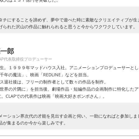
タチにすることを諦めず、夢中で遊べた時に素敵なクリエイティブが生
げられた沢山の作品に触れられると思うと今からワクワクしています。
亮一郎
LAP代表取締役プロデューサー
生。１９９９年マッドハウス入社。アニメーションプロデューサーとして『B
千年の魔法」、映画「REDLINE」などを担当。
ス退社後は、フリーの制作者として数々の作品を制作。
世界の片隅に」を担当後、劇場作品・短編作品の企画制作に特化したア
設立。CLAPでの代表作は映画「映画大好きポンポさん」。
メーション界次代の才能を見出す企画と伺い、一助になればと参加しま
品が集まるのか今から楽しみです。