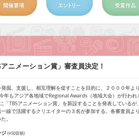
N 「TBSアニメーション賞」審査員決定！
を発掘、支援し、相互理解を促すことを目的に、２０００年よ
」。今年もアジア各地域でRegional Awards（地域大会）が行わ
ardsに「TBSアニメーション賞」を新設することを発表してい
一線で活躍するクリエイターの３名が参加する。各審査員より
いた。
ージ
(※50音順)