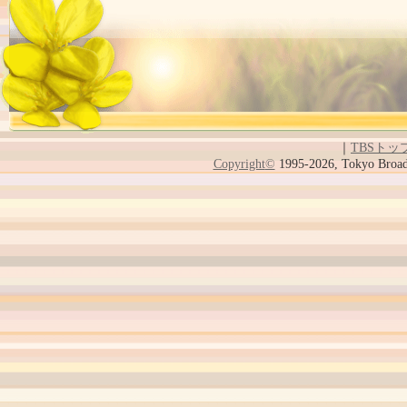
｜
TBSトッ
Copyright
©
1995-2026, Tokyo Broadc