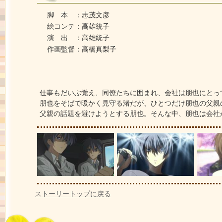
脚 本 ：志茂文彦
絵コンテ：高雄統子
演 出 ：高雄統子
作画監督：高橋真梨子
仕事もだいぶ覚え、同僚たちに囲まれ、会社は朋也にとっ
朋也をそばで暖かく見守る渚だが、ひとつだけ朋也の父親
父親の話題を避けようとする朋也。そんな中、朋也は会社
ストーリートップに戻る