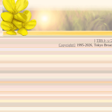
｜
TBSトッ
Copyright
©
1995-2026, Tokyo Broadc