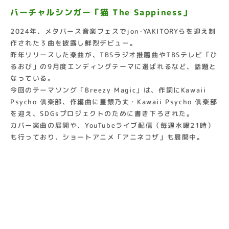
バーチャルシンガー「猫 The Sappiness」
2024年、メタバース音楽フェスでjon-YAKITORYらを迎え制
作された３曲を披露し鮮烈デビュー。
昨年リリースした楽曲が、TBSラジオ推薦曲やTBSテレビ「ひ
るおび」の9月度エンディングテーマに選ばれるなど、話題と
なっている。
今回のテーマソング「Breezy Magic」は、作詞にKawaii
Psycho 俱楽部、作編曲に星銀乃丈・Kawaii Psycho 俱楽部
を迎え、SDGsプロジェクトのために書き下ろされた。
カバー楽曲の展開や、YouTubeライブ配信（毎週水曜21時）
も行っており、ショートアニメ「アニネコザ」も展開中。