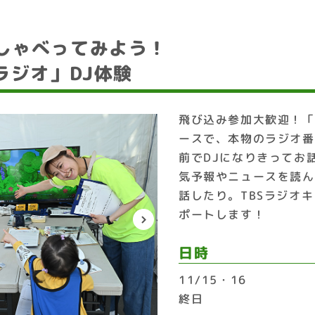
しゃべってみよう！
ラジオ」DJ体験
飛び込み参加大歓迎！「
ースで、本物のラジオ番
前でDJになりきってお
気予報やニュースを読ん
話したり。TBSラジオ
ポートします！
日時
11/15・16
終日