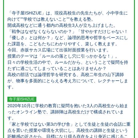
「寺子屋ISHIZUE」は、現役高校生の先生たちが、小中学生に
向けて""学校では教えないこと""を教える塾。
開成高校などに通う都内の高校生3人が立ち上げました。
「戦争はなぜなくならないのか？」「甘やかすだけじゃない！
『優しさ』とは何か？」など、論理的思考や哲学をベースにし
た課題を、こどもたちにわかりやすく、楽しく教えます。
今回、赤坂サカス広場にて出張対面授業を行います。
授業のテーマは「ルールの落とし穴に引っかかるな！」。
日々の学校生活の中で、ルールだから、ということで疑問を持
たずに過ごしてしまっていることはありませんか？
高校の部活では論理哲学を研究する、高校二年生の山下講師
が、物事を多面的にとらえる考え方について、レクチャーしま
す。
寺子屋ISHIZUE
2020年10月に学校の教育に疑問を抱いた3人の高校生から始ま
ったオンライン塾で、講師陣は高校生だけで構成されていま
す。
「家と学校ではない第3の学び舎」として生徒と生徒の会話に重
点を置いた授業や環境を大切にし、高校生の講師と生徒という
距離感の近さから、目標になり得る存在をより身近に感じるこ