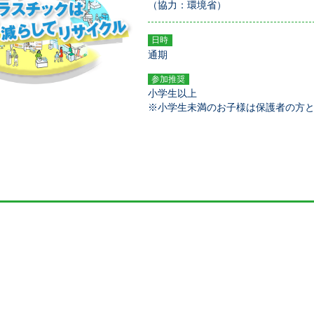
（協力：環境省）
日時
通期
参加推奨
小学生以上
※小学生未満のお子様は保護者の方