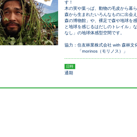
す！
木の実や葉っぱ、動物の毛皮から暮
森から生まれたいろんなものに出会
森の博物館」や、裸足で森や地球を
と地球を感じるはだしのトレイル」
なし」の地球体感型空間です。
協力：住友林業株式会社 with 森林
「morinos（モリノス）」
日時
通期