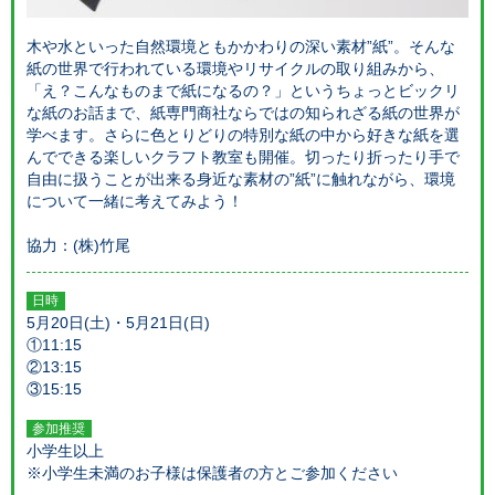
木や水といった自然環境ともかかわりの深い素材”紙”。そんな
紙の世界で行われている環境やリサイクルの取り組みから、
「え？こんなものまで紙になるの？」というちょっとビックリ
な紙のお話まで、紙専門商社ならではの知られざる紙の世界が
学べます。さらに色とりどりの特別な紙の中から好きな紙を選
んでできる楽しいクラフト教室も開催。切ったり折ったり手で
自由に扱うことが出来る身近な素材の”紙”に触れながら、環境
について一緒に考えてみよう！
協力：(株)竹尾
日時
5月20日(土)・5月21日(日)
①11:15
②13:15
③15:15
参加推奨
小学生以上
※小学生未満のお子様は保護者の方とご参加ください