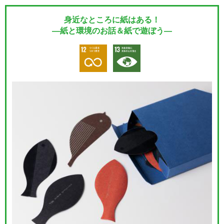
身近なところに紙はある！
―紙と環境のお話＆紙で遊ぼう―