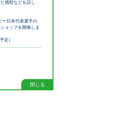
けた感想などを話し
！
グビー日本代表選手の
クショップを開催しま
2回予定）
閉じる