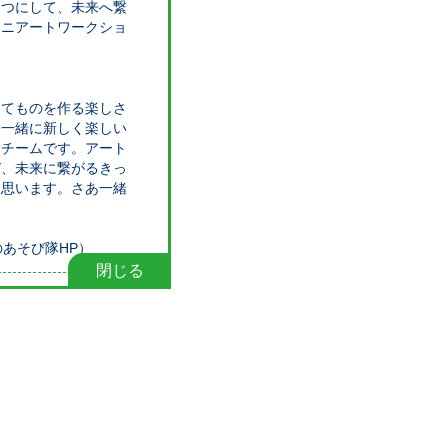
とつにして、未来へ繋
ミニアートワークショ
してものを作る楽しさ
と一緒に新しく楽しい
くチームです。アート
び、未来に繋がるきっ
と思います。さあ一緒
m/（虹のあそび隊HP）
閉じる