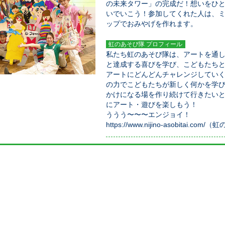
の未来タワー」の完成だ！想いをひ
いでいこう！参加してくれた人は、
ップでおみやげを作れます。
虹のあそび隊 プロフィール
私たち虹のあそび隊は、アートを通
と達成する喜びを学び、こどもたち
アートにどんどんチャレンジしてい
の力でこどもたちが新しく何かを学
かけになる場を作り続けて行きたい
にアート・遊びを楽しもう！
ううう〜〜〜エンジョイ！
https://www.nijino-asobitai.co
日時
通期