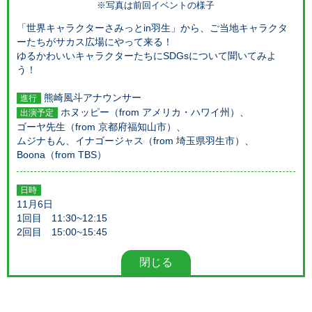
※写真は前回イベントの様子
「世界キャラクターさみっとin羽生」から、ご当地キャラクタ
ーたちがサカス広場にやって来る！
ゆるかわいいキャラクターたちにSDGsについて聞いてみよ
う！
熊崎風斗アナウンサー
進行
ホヌッピー（from アメリカ・ハワイ州）、
出演予定
ゴーヤ先生（from 京都府福知山市）、
ムジナもん、イナゴージャス（from 埼玉県羽生市）、
Boona（from TBS）
日時
11月6日
1回目 11:30~12:15
2回目 15:00~15:45
閉じる