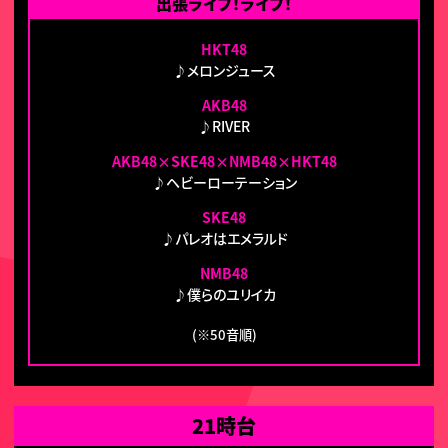
出張ライブ！ライブ！
HKT48
♪メロンジュース
AKB48
♪RIVER
AKB48×SKE48×NMB48×HKT48
♪ヘビーローテーション
SKE48
♪パレオはエメラルド
NMB48
♪僕らのユリイカ
(※50音順)
21時台