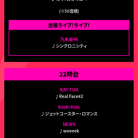
(※50音順)
出張ライブ！ライブ！
乃木坂46
♪シンクロニシティ
22時台
KAT-TUN
♪Real Face#2
KinKi Kids
♪ジェットコースター・ロマンス
NEWS
♪weeeek