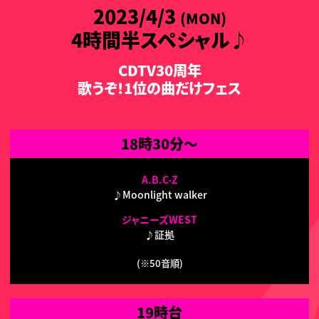
2023/4/3
(MON)
4時間半スペシャル♪
CDTV30周年
歌うぞ！1位の曲だけフェス
18時30分～
A.B.C-Z
♪Moonlight walker
ジャニーズWEST
♪証拠
(※50音順)
19時台