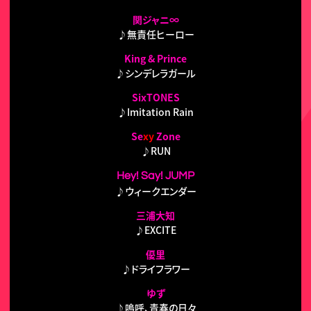
関ジャニ∞
♪無責任ヒーロー
King & Prince
♪シンデレラガール
SixTONES
♪Imitation Rain
Se
xy
Zone
♪RUN
Hey! Say! JUMP
♪ウィークエンダー
三浦大知
♪EXCITE
優里
♪ドライフラワー
ゆず
♪嗚呼、青春の日々