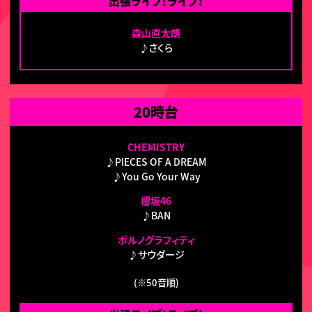
出張ライブ！ライブ！
森山直太朗
♪さくら
20時台
CHEMISTRY
♪PIECES OF A DREAM
♪You Go Your Way
櫻坂46
♪BAN
ポルノグラフィティ
♪サウダージ
(※50音順)