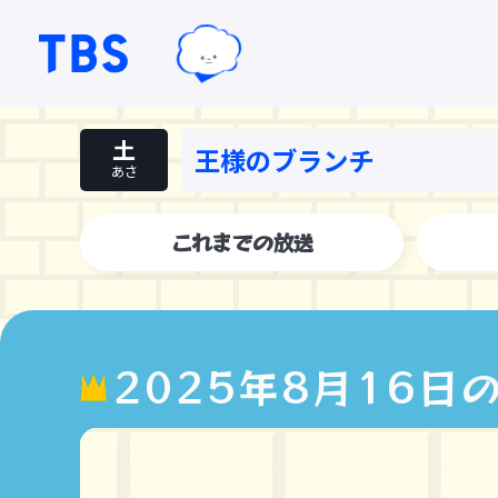
TBSテレビ｜ときめくときを。
TBSグループキャラクター『ワクテ
土
王様のブランチ
あさ
これまでの放送
2025年8月16日