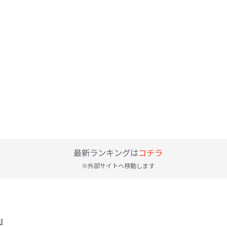
最新ランキングは
コチラ
※外部サイトへ移動します
』