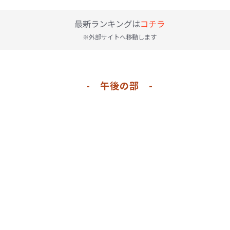
最新ランキングは
コチラ
※外部サイトへ移動します
- 午後の部 -