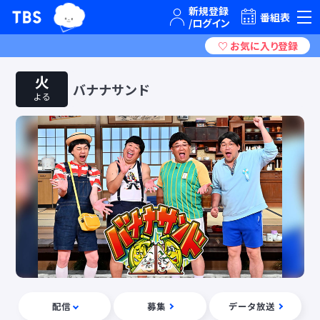
TBSグループキャラクター『ワクティ』
TBSテレビ｜ときめくときを。
番組表
火
バナナサンド
よる
配信
募集
データ放送