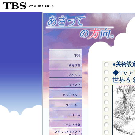
●美術設
◆TV
世界を