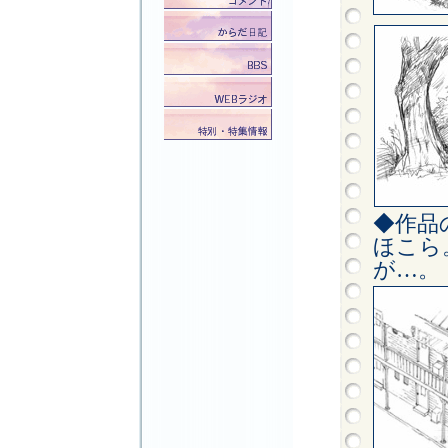
◆作品
ほこら
が…。