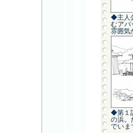
◆主人
むアパ
雰囲気
◆第１
の浜。
でいま