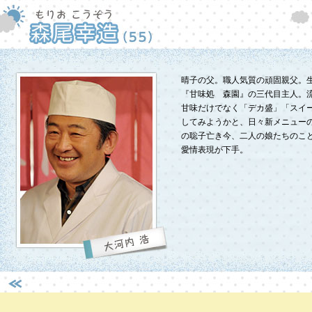
晴子の父。職人気質の頑固親父。
『甘味処 森園』の三代目主人。
甘味だけでなく「デカ盛」「スイ
してみようかと、日々新メニュー
の聡子亡き今、二人の娘たちのこ
愛情表現が下手。