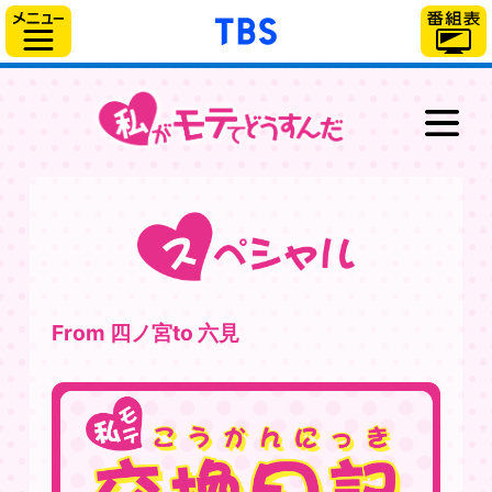
「TBSテレビ」トップ
サイドメニュー
最新情報
放送情報
スタッフ＆キャスト
あらすじ
キャラクター
From 四ノ宮to 六見
グッズ
ブルーレイ＆DVD
スペシャル
WEB動画番組