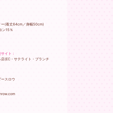
(着丈64cm／身幅50cm)
ヨン15％
売サイト：
店(EC・サテライト・ブランチ
ダースロウ
：
hrow.com