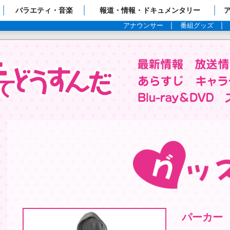
ップページ
バラエティ・音楽
報道・情報・ドキュメンタリー
アナウンサー
番組グッズ
itter @anime_watamote
パーカー