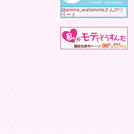
@anime_watamoteさんのツ
イート