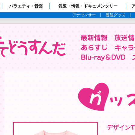
ップページ
バラエティ・音楽
報道・情報・ドキュメンタリー
アナウンサー
番組グッズ
itter @anime_watamote
デザイン