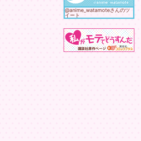
@anime_watamoteさんのツ
イート