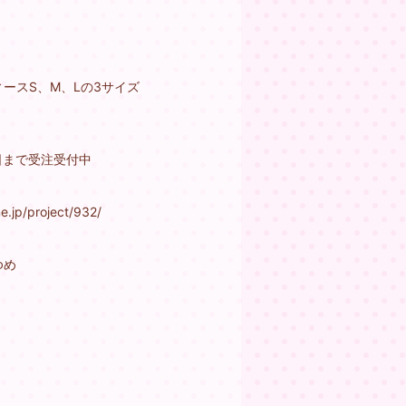
ースS、M、Lの3サイズ
％
1日まで受注受付中
ne.jp/project/932/
ゆめ