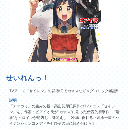
SPECIAL
せいれんっ！
TVアニメ『セイレン』の背徳(?)でカオスなギャグコミック爆誕!!
説明
『アマガミ』の生みの親・高山箕犀氏原作のTVアニメ『セイレ
ン』を、作家・ピアイ才氏が"カオス"に彩った伝説的衝撃作! "清
廉"なヒロインが絶叫し、身悶えし、凶弾に倒れる正邪紙一重のハ
イテンションコメディをぜひその目に焼き付けろ!!