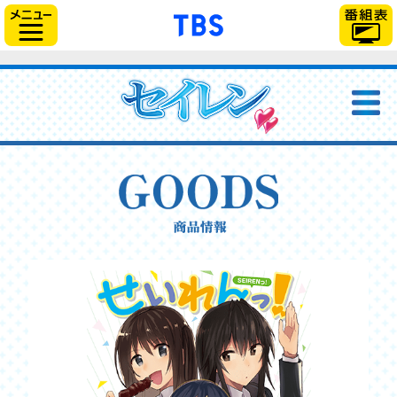
「TBSテレビ」トップ
サイドメニュー
NEWS
ONAIR
STAFF＆CAST
STORY
商品情報
CHARACTER
BD＆DVD
MUSIC
MOVIE
GOODS