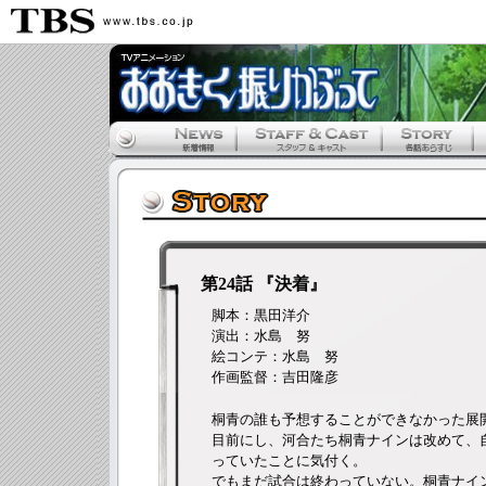
第24話 『決着』
脚本：黒田洋介
演出：水島 努
絵コンテ：水島 努
作画監督：吉田隆彦
桐青の誰も予想することができなかった展
目前にし、河合たち桐青ナインは改めて、
っていたことに気付く。
でもまだ試合は終わっていない。桐青ナイ