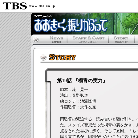
第19話 『桐青の実力』
脚本：滝 晃一
演出：又野弘道
絵コンテ：池添隆博
作画監督：永作友克
両監督の緊迫する、読み合いと駆け引き。
た。スクイズ警戒だった桐青の裏をかき、
点をとれた喜びに沸く。そして五回。「も
駆り立てるが、阿部がいないことに気づき