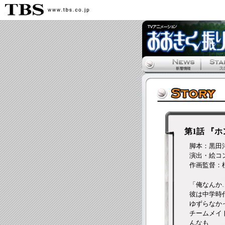
第1話 『
脚本：黒田
演出・絵コ
作画監督：
「俺なんか
彼は中学時
ゆずらなか
チームメイ
んなも