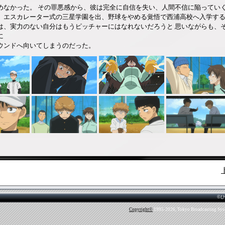
めなかった。 その罪悪感から、彼は完全に自信を失い、人間不信に陥ってい
、エスカレーター式の三星学園を出、野球をやめる覚悟で西浦高校へ入学す
は、実力のない自分はもうピッチャーにはなれないだろうと 思いながらも、
に
ウンドへ向いてしまうのだった。
©
Copyright
©
1995-2026, Tokyo Broadcasting Syste