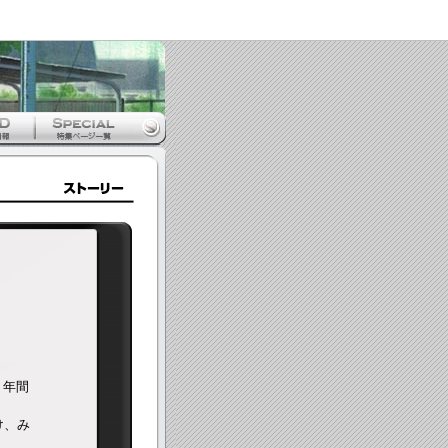
３年間
け、み