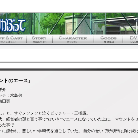
ホントのエース』
洋介
ンテ：水島努
植田実
…」と、すぐメソメソと泣くピッチャー・三橋廉。
代、経営者の孫と言う事で“ひいき”でエースになっていた上に、 マウンドを
った事で
トに嫌われ、悲しい中学時代を過ごしていた。 自分のせいで野球部は負け続