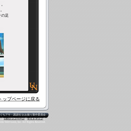
く。
る。
その足
トップページに戻る
ひぐちアサ・講談社/おお振り製作委員会
｜
TBSトップページ
｜
サイトマップ
｜
m Television, Inc. All Rights Reserved.