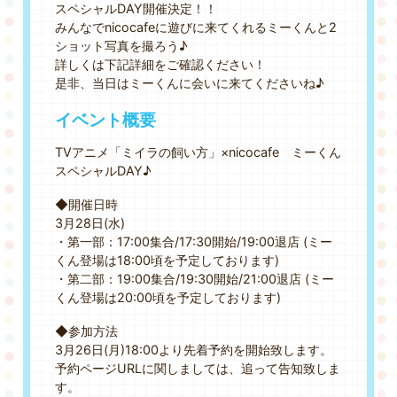
スペシャルDAY開催決定！！
GOODS&EVENT
みんなでnicocafeに遊びに来てくれるミーくんと2
ショット写真を撮ろう♪
SPECIAL
詳しくは下記詳細をご確認ください！
是非、当日はミーくんに会いに来てくださいね♪
イベント概要
TVアニメ「ミイラの飼い方」×nicocafe ミーくん
スペシャルDAY♪
◆開催日時
3月28日(水)
・第一部：17:00集合/17:30開始/19:00退店 (ミー
くん登場は18:00頃を予定しております)
・第二部：19:00集合/19:30開始/21:00退店 (ミー
くん登場は20:00頃を予定しております)
◆参加方法
3月26日(月)18:00より先着予約を開始致します。
予約ページURLに関しましては、追って告知致しま
す。