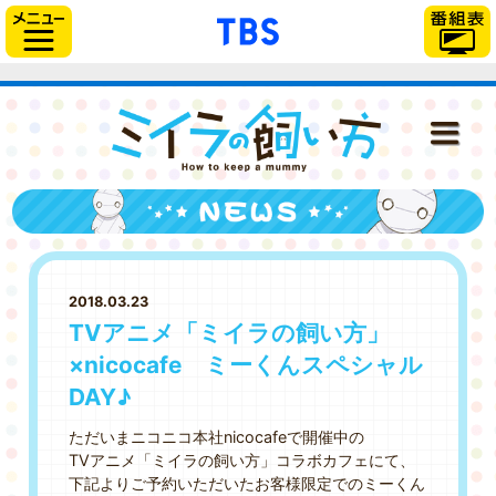
「TBSテレビ」トップ
サイドメニュー
ミイラの飼い
NEWS
ONAIR
2018.03.23
STAFF＆CAST
TVアニメ「ミイラの飼い方」
×nicocafe ミーくんスペシャル
STORY
DAY♪
CHARACTER
ただいまニコニコ本社nicocafeで開催中の
TVアニメ「ミイラの飼い方」コラボカフェにて、
DISC
下記よりご予約いただいたお客様限定でのミーくん