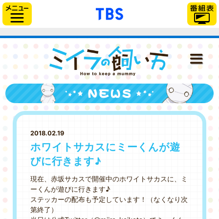
「TBSテレビ」トップ
サイドメニュー
ミイラの飼い
NEWS
ONAIR
2018.02.19
STAFF＆CAST
ホワイトサカスにミーくんが遊
びに行きます♪
STORY
現在、赤坂サカスで開催中のホワイトサカスに、ミ
CHARACTER
ーくんが遊びに行きます♪
ステッカーの配布も予定しています！（なくなり次
DISC
第終了）