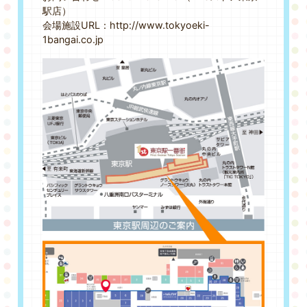
駅店）
会場施設URL：http://www.tokyoeki-
1bangai.co.jp