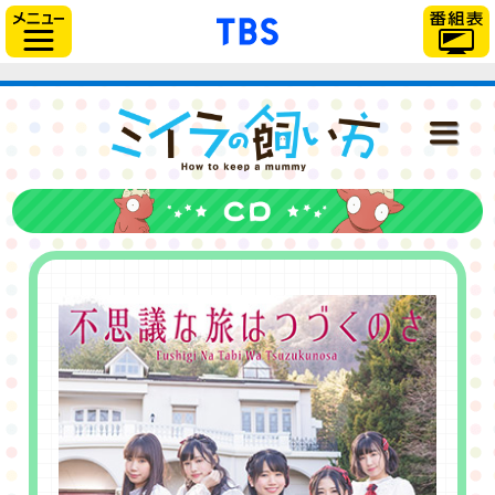
「TBSテレビ」トップ
サイドメニュー
ミイラの飼い
NEWS
ONAIR
STAFF＆CAST
STORY
CHARACTER
DISC