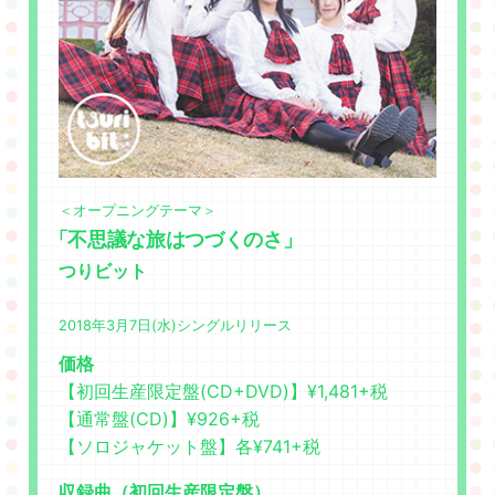
GOODS&EVENT
SPECIAL
＜オープニングテーマ＞
「不思議な旅はつづくのさ」
つりビット
2018年3月7日(水)シングルリリース
価格
【初回生産限定盤(CD+DVD)】¥1,481+税
【通常盤(CD)】¥926+税
【ソロジャケット盤】各¥741+税
収録曲（初回生産限定盤）