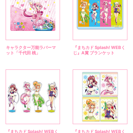
キャラクター万能ラバーマ
『まちカド Splash! WEBく
ット「千代田 桃」
じ』A賞 ブランケット
『まちカド Splash! WEBく
『まちカド Splash! WEBく