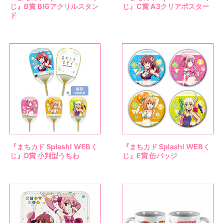
じ』B賞 BIGアクリルスタン
じ』C賞 A3クリアポスター
ド
『まちカド Splash! WEBく
『まちカド Splash! WEBく
じ』D賞 小判型うちわ
じ』E賞 缶バッジ