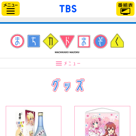
「TBSテレビ」トップ
サイドメニュー
まち
グッズ