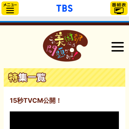
「TBSテレビ」トップ
サイドメニュー
NEWS
ONAIR
STAFF＆CAST
STORY
15秒TVCM公開！
CHARACTER
GOODS
Blu-ray＆DVD