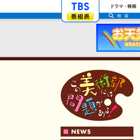
「TBSテレビ」ト
ドラマ・映画
番組表
検索