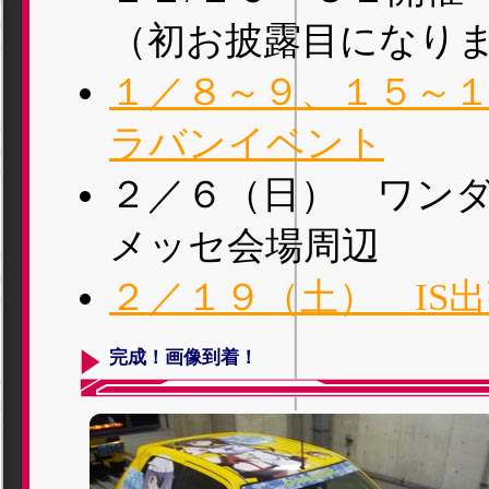
（初お披露目になり
１／８～９、１５～
ラバンイベント
２／６（日） ワン
メッセ会場周辺
２／１９（土） IS
完成！画像到着！