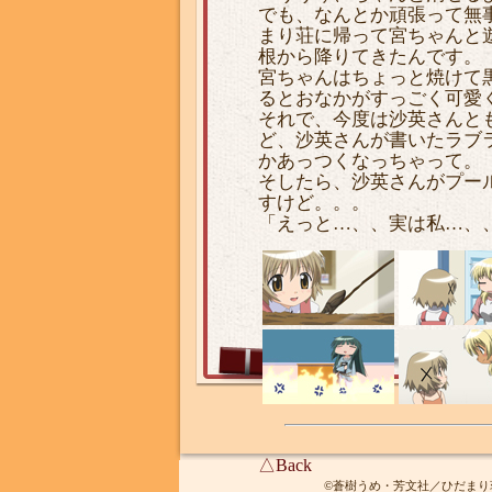
でも、なんとか頑張って無
まり荘に帰って宮ちゃんと
根から降りてきたんです。
宮ちゃんはちょっと焼けて
るとおなかがすっごく可愛
それで、今度は沙英さんと
ど、沙英さんが書いたラブ
かあっつくなっちゃって。
そしたら、沙英さんがプー
すけど。。。
「えっと…、、実は私…、
△Back
©蒼樹うめ・芳文社／ひだまり