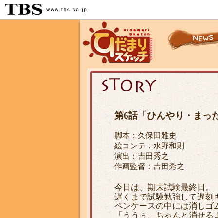
第6話「ひんやり・まっ
脚本：久保田雅史
絵コンテ：水野和則
演出：吉田秀之
作画監督：吉田秀之
今日は、期末試験最終日。
遅くまで試験勉強して遅刻
ペンケースの中には消しゴ
「ううぅ、ちゃんと消せる