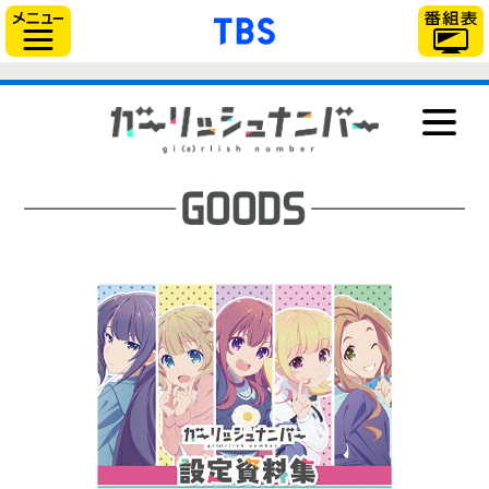
「TBSテレビ」トップ
サイドメニュー
NEWS
ONAIR
STAFF＆CAST
STORY
CHARACTER
Blu-ray＆DVD
GOODS
MUSIC
BOOK