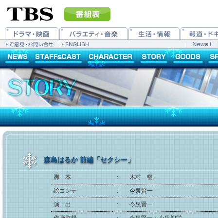
森島はるか 前編「セクシー」
脚 本
：
木村 暢
絵コンテ
：
今泉賢一
演 出
：
今泉賢一