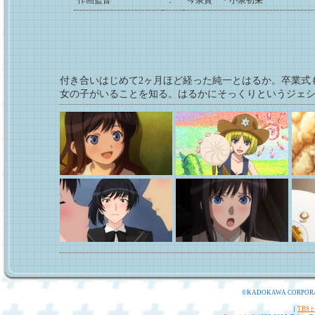
作画監督
：
今泉賢一・小泉初栄
付き合いはじめて2ヶ月ほど経った純一とはるか。卒業式
女の子がいることを知る。はるかにそっくりというジェ
©KADOKAWA CORPOR
｜
TBS