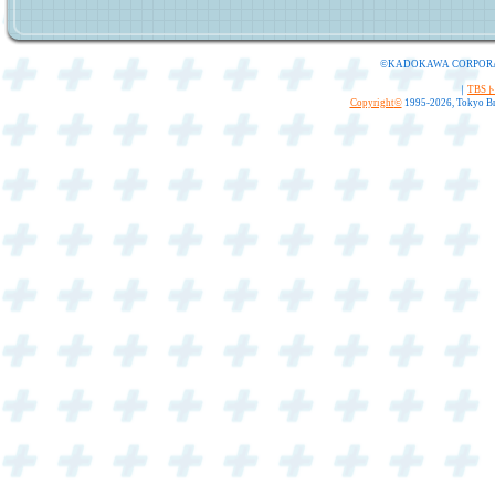
©KADOKAWA CORPOR
｜
TBS
Copyright
©
1995-2026, Tokyo Bro