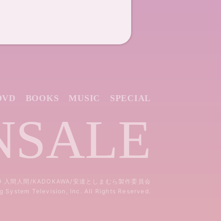
DVD
BOOKS
MUSIC
SPECIAL
NSALE
19 入間人間/KADOKAWA/安達としまむら製作委員会
System Television, Inc. All Rights Reserved.