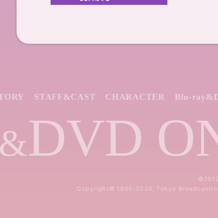
TORY
STAFF&CAST
CHARACTER
Blu-ray&
DVD O
&
©20
Copyright©
1995-2026, Tokyo Broadcasting 