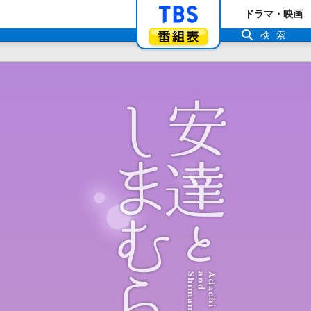
「TBSテレビ」ト
ドラマ・映画
番組表
検索