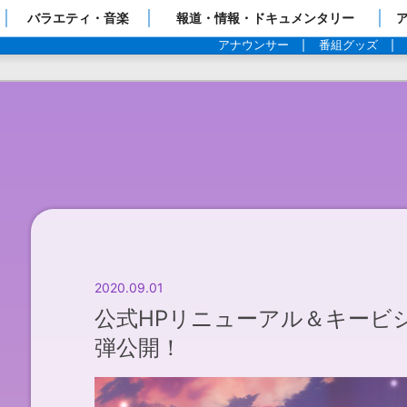
ップページ
バラエティ・音楽
報道・情報・ドキュメンタリー
アナウンサー
番組グッズ
2020.09.01
公式HPリニューアル＆キービジ
弾公開！