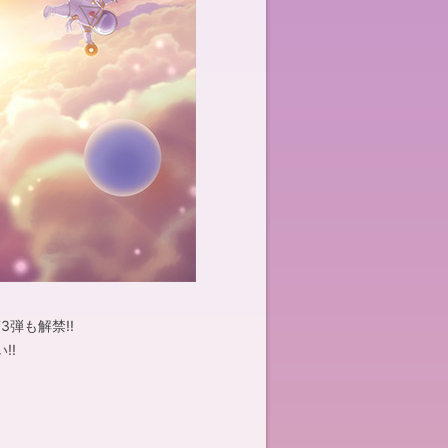
弾も解禁!!
!!