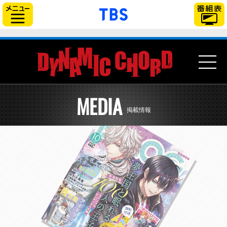
「TBSテレビ」トップ
サイドメニュー
NEWS
STORY
MEDIA
STAFF&CAST
掲載情報
ARTIST
ONAIR
MEDIA
Blu-ray&DVD
MUSIC