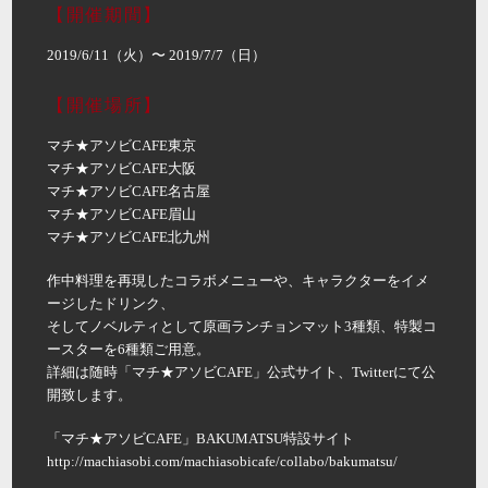
【開催期間】
2019/6/11（火）〜 2019/7/7（日）
【開催場所】
マチ★アソビCAFE東京
マチ★アソビCAFE大阪
マチ★アソビCAFE名古屋
マチ★アソビCAFE眉山
マチ★アソビCAFE北九州
作中料理を再現したコラボメニューや、キャラクターをイメ
ージしたドリンク、
そしてノベルティとして原画ランチョンマット3種類、特製コ
ースターを6種類ご用意。
詳細は随時「マチ★アソビCAFE」公式サイト、Twitterにて公
開致します。
「マチ★アソビCAFE」BAKUMATSU特設サイト
http://machiasobi.com/machiasobicafe/collabo/bakumatsu/