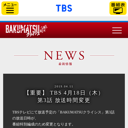
「TBSテレビ」トップ
サイドメニュー
2019.04.11
【重要】 TBS 4月18日（木）
第3話 放送時間変更
TBSテレビにて放送予定の「BAKUMATSUクライシス」第3話
の放送日時が、
番組特別編成のため変更となります。