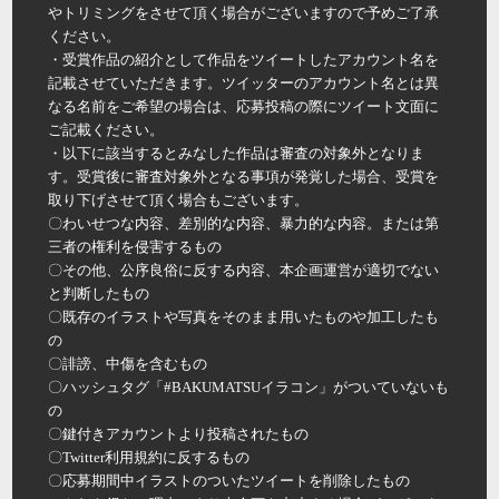
やトリミングをさせて頂く場合がございますので予めご了承
ください。
・受賞作品の紹介として作品をツイートしたアカウント名を
記載させていただきます。ツイッターのアカウント名とは異
なる名前をご希望の場合は、応募投稿の際にツイート文面に
ご記載ください。
・以下に該当するとみなした作品は審査の対象外となりま
す。受賞後に審査対象外となる事項が発覚した場合、受賞を
取り下げさせて頂く場合もございます。
〇わいせつな内容、差別的な内容、暴力的な内容。または第
三者の権利を侵害するもの
〇その他、公序良俗に反する内容、本企画運営が適切でない
と判断したもの
〇既存のイラストや写真をそのまま用いたものや加工したも
の
〇誹謗、中傷を含むもの
〇ハッシュタグ「#BAKUMATSUイラコン」がついていないも
の
〇鍵付きアカウントより投稿されたもの
〇Twitter利用規約に反するもの
〇応募期間中イラストのついたツイートを削除したもの