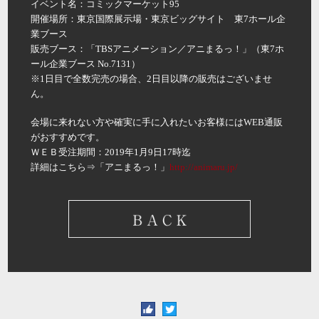
イベント名：コミックマーケット95
開催場所：東京国際展示場・東京ビッグサイト 東7ホール企
業ブース
販売ブース：「TBSアニメーション／アニまるっ！」（東7ホ
ール企業ブース No.7131）
※1日目で全数完売の場合、2日目以降の販売はございませ
ん。
会場に来れない方や確実に手に入れたいお客様にはWEB通販
がおすすめです。
ＷＥＢ受注期間：2019年1月9日17時迄
詳細はこちら⇒「アニまるっ！」
http://animaru.jp/