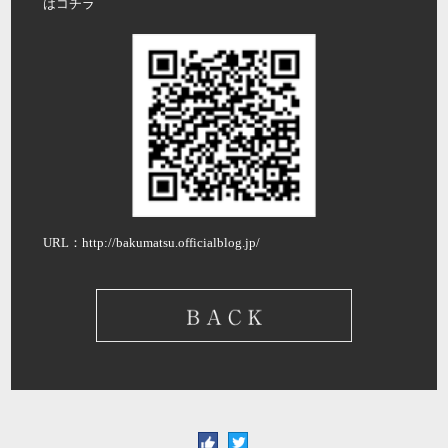
はコチラ
URL：http://bakumatsu.officialblog.jp/