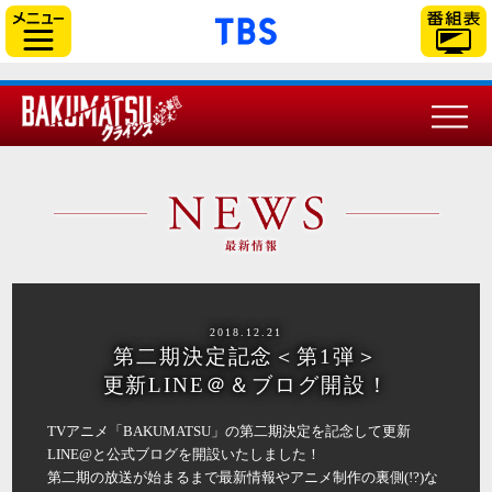
「TBSテレビ」トップ
サイドメニュー
2018.12.21
第二期決定記念＜第1弾＞
更新LINE＠＆ブログ開設！
TVアニメ「BAKUMATSU」の第二期決定を記念して更新
LINE@と公式ブログを開設いたしました！
第二期の放送が始まるまで最新情報やアニメ制作の裏側(!?)な