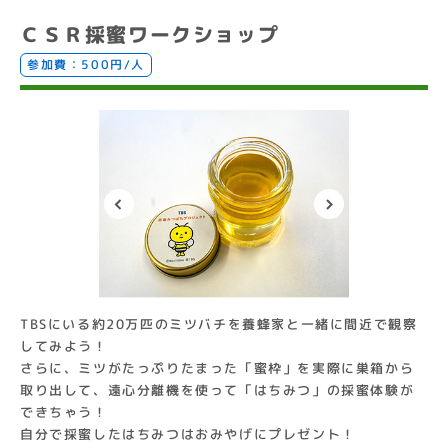
ＣＳＲ採蜜ワークショップ
参加費：500円/人
TBSにいる約20万匹のミツバチを養蜂家と一緒に間近で観察
してみよう！
さらに、ミツがたっぷりたまった「蜜枠」を実際に巣箱から
取り出して、遠心分離機を使って「はちみつ」の採蜜体験が
できちゃう！
自分で採蜜したはちみつはおみやげにプレゼント！