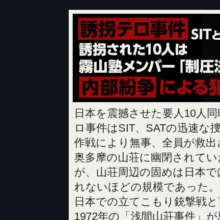
日本を震撼させた要人10人同
ロ事件はSIT、SATの迅速な
作戦により無事、全員が救出
奥多摩の山荘に幽閉されてい
が、山荘周辺の固めは日本で
れないほどの規模であった。
日本での立てこもり銃撃戦と
1972年の「浅間山荘事件」