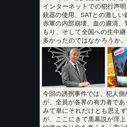
インターネットでの犯行声明
銃器の使用、SATとの激し
赤軍の内部崩壊、血の粛清、
もり、そして全国への生中継
多かったのではなかろうか。
今回の誘拐事件では、犯人側
が、全員が各界の有力者であ
みて単にそれだけとも思えず
が、ここにきて黒幕説が浮上