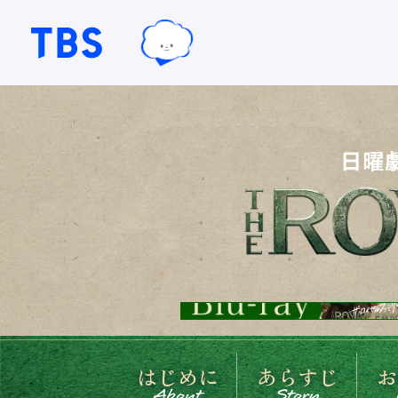
TBSテレビ｜ときめくときを。
TBSグループキャラクター『ワクテ
はじめに
あらすじ
お
About
Story