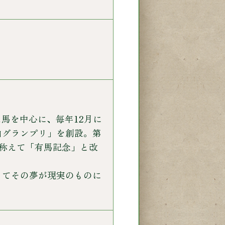
馬を中心に、毎年12月に
山グランプリ」を創設。第
を称えて「有馬記念」と改
ってその夢が現実のものに