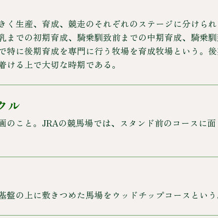
きく生産、育成、競走のそれぞれのステージに分けられ
乳までの初期育成、騎乗馴致前までの中期育成、騎乗馴
で特に後期育成を専門に行う牧場を育成牧場という。後
着ける上で大切な時期である。
クル
画のこと。JRAの競馬場では、スタンド前のコースに
基盤の上に敷きつめた馬場をウッドチップコースという