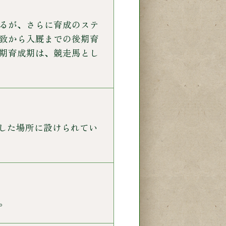
るが、さらに育成のステ
致から入厩までの後期育
期育成期は、競走馬とし
面した場所に設けられてい
。