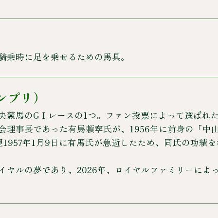
騎乗時に足を乗せるための馬具。
ンプリ）
央競馬のGⅠレースの1つ。ファン投票によって選ばれた
会理事長であった有馬頼寧氏が、1956年に前身の「中
翌1957年1月9日に有馬氏が急逝したため、同氏の功績
イヤルの夢であり、2026年、ロイヤルファミリーによ