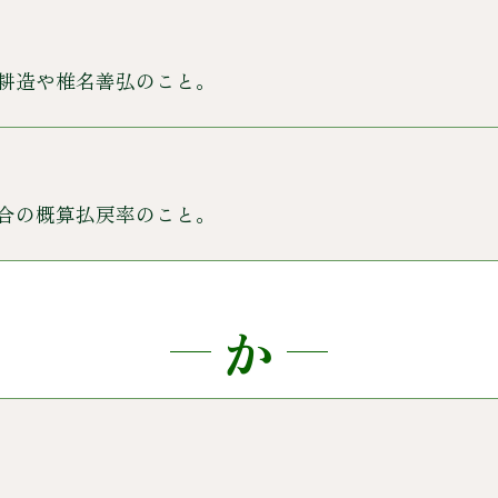
）
耕造や椎名善弘のこと。
合の概算払戻率のこと。
か