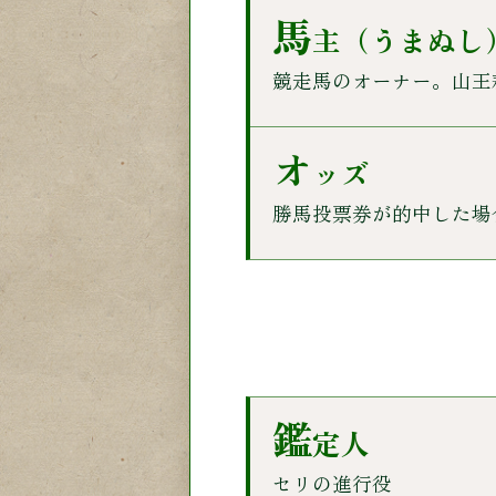
馬
主（うまぬし
競走馬のオーナー。山王
オ
ッズ
勝馬投票券が的中した場
鑑
定人
セリの進行役