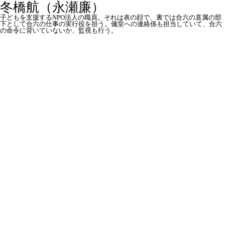
冬橋航（永瀬廉）
子どもを支援するNPO法人の職員。それは表の顔で、裏では合六の直属の部
下として合六の仕事の実行役を担う。儀堂への連絡係も担当していて、合六
の命令に背いていないか、監視も行う。