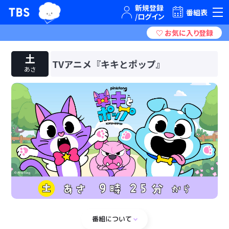
TBSグループキャラクター『ワクティ』
TBSテレビ｜ときめくときを。
番組表
土
TVアニメ『キキとポップ』
あさ
番組について