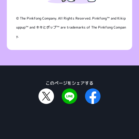
© The Pinkfong Company. All Rights Reserved. Pinkfong™ and Kikip
uppup™ and キキとポップ™ are trademarks of The Pinkfong Compan
y.
このページをシェアする