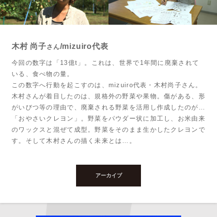
木村 尚子
/mizuiro代表
さん
今回の数字は「13億t」。これは、世界で1年間に廃棄されて
いる、食べ物の量。
この数字へ行動を起こすのは、mizuiro代表・木村尚子さん。
木村さんが着目したのは、規格外の野菜や果物。傷がある、形
がいびつ等の理由で、廃棄される野菜を活用し作成したのが…
「おやさいクレヨン」。野菜をパウダー状に加工し、お米由来
のワックスと混ぜて成型。野菜をそのまま生かしたクレヨンで
す。そして木村さんの描く未来とは…。
アーカイブ